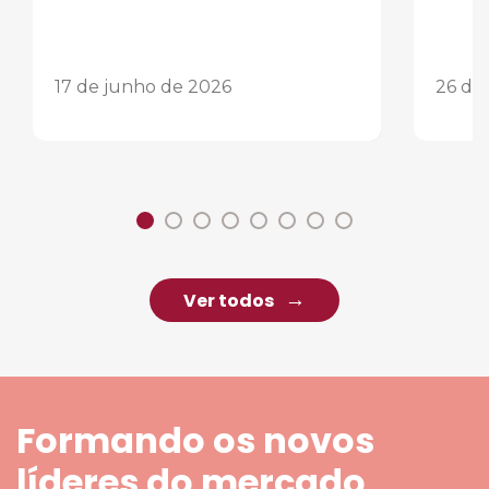
17 de junho de 2026
26 de
Ver todos
Formando os novos
líderes do mercado