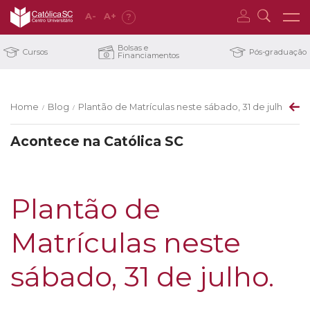
A
-
A
+
?
Bolsas e
Cursos
Pós-graduação
Financiamentos
Home
Blog
Plantão de Matrículas neste sábado, 31 de julho.
/
/
Acontece na Católica SC
Plantão de
Matrículas neste
sábado, 31 de julho.