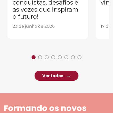
conquistas, desafios e
vind
as vozes que inspiram
o futuro!
23 de junho de 2026
17 de
Ver todos
Formando os novos