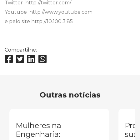
Twitter  http://twitter.com/
Youtube  http://www.youtube.com
e pelo site http://10.100.3.85
Compartilhe:
Outras notícias
Mulheres na
Pron
Engenharia:
sua