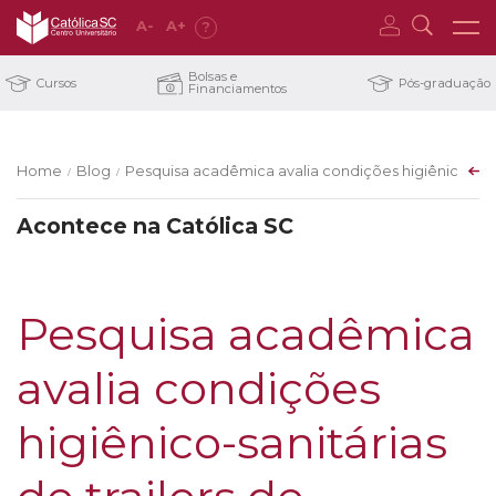
A
-
A
+
?
Bolsas e
Cursos
Pós-graduação
Financiamentos
Home
Blog
Pesquisa acadêmica avalia condições higiênico-sanit
/
/
Acontece na Católica SC
Pesquisa acadêmica
avalia condições
higiênico-sanitárias