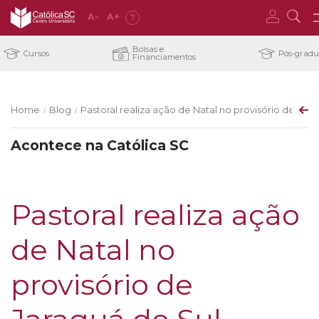
A
-
A
+
?
Bolsas e
Cursos
Pós-grad
Financiamentos
Home
Blog
Pastoral realiza ação de Natal no provisório de Jara
/
/
Acontece na Católica SC
Pastoral realiza ação
de Natal no
provisório de