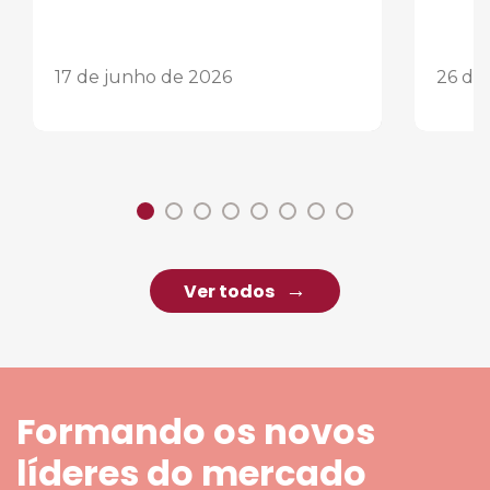
17 de junho de 2026
26 de
Ver todos
Formando os novos
líderes do mercado