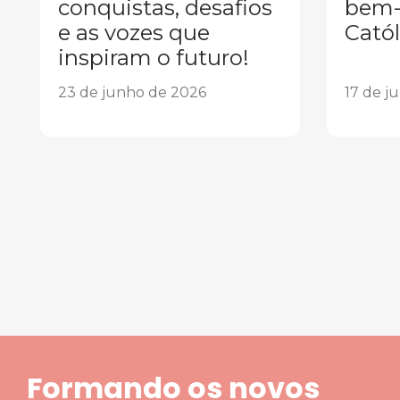
conquistas, desafios
bem-
e as vozes que
Catól
inspiram o futuro!
23 de junho de 2026
17 de j
1
2
3
4
5
Formando os novos