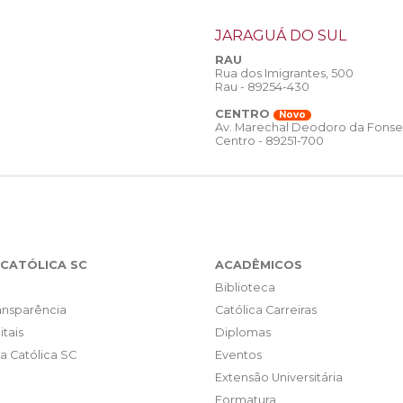
JARAGUÁ DO SUL
RAU
Rua dos Imigrantes, 500
Rau - 89254-430
CENTRO
Novo
Av. Marechal Deodoro da Fonse
Centro - 89251-700
CATÓLICA SC
ACADÊMICOS
Biblioteca
ransparência
Católica Carreiras
itais
Diplomas
da Católica SC
Eventos
Extensão Universitária
Formatura