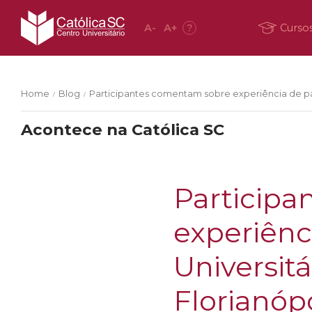
A
-
A
+
?
Curso
Home
Blog
Participantes comentam sobre experiência de part
/
/
Acontece na Católica SC
Particip
experiênc
Universit
Florianópo