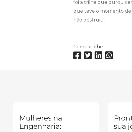
foi a trilha que durou c
que teve o momento de e
não destruiu”.
Compartilhe:
Mulheres na
Pront
Engenharia:
sua j