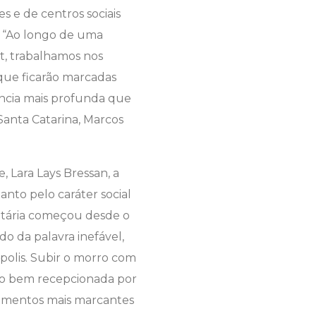
s e de centros sociais
. “Ao longo de uma
t, trabalhamos nos
 que ficarão marcadas
ência mais profunda que
 Santa Catarina, Marcos
, Lara Lays Bressan, a
tanto pelo caráter social
itária começou desde o
o da palavra inefável,
polis. Subir o morro com
uito bem recepcionada por
omentos mais marcantes