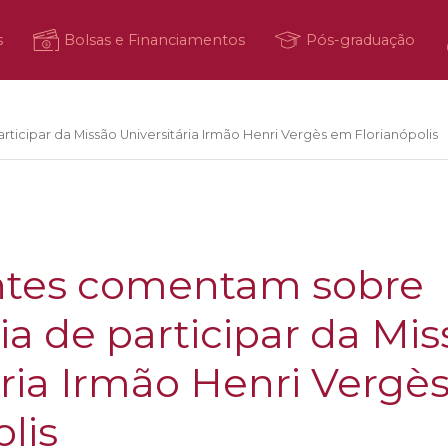
s
Bolsas e Financiamentos
Pós-graduação
icipar da Missão Universitária Irmão Henri Vergès em Florianópolis
antes comentam sobre
ia de participar da Mi
ária Irmão Henri Vergè
lis