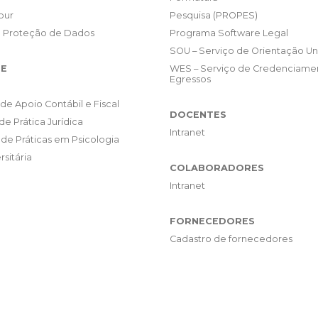
our
Pesquisa (PROPES)
e Proteção de Dados
Programa Software Legal
SOU – Serviço de Orientação Uni
E
WES – Serviço de Credenciame
Egressos
de Apoio Contábil e Fiscal
DOCENTES
de Prática Jurídica
Intranet
de Práticas em Psicologia
rsitária
COLABORADORES
Intranet
FORNECEDORES
Cadastro de fornecedores