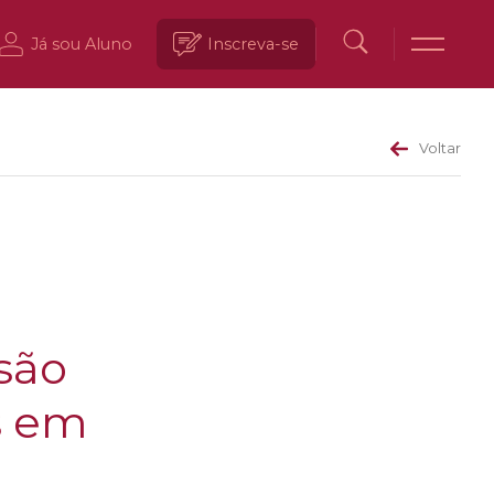
Já sou Aluno
Inscreva-se
Voltar
ssão
s em