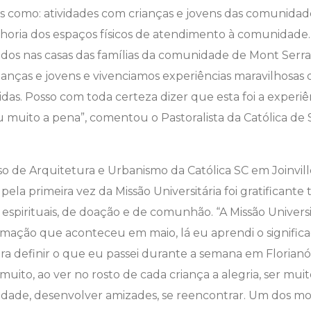
is como: atividades com crianças e jovens das comunidade
lhoria dos espaços físicos de atendimento à comunidade
os nas casas das famílias da comunidade de Mont Serra
crianças e jovens e vivenciamos experiências maravilhosas
das. Posso com toda certeza dizer que esta foi a experi
leu muito a pena”, comentou o Pastoralista da Católica de
o de Arquitetura e Urbanismo da Católica SC em Joinville
pela primeira vez da Missão Universitária foi gratificante 
spirituais, de doação e de comunhão. “A Missão Univers
mação que aconteceu em maio, lá eu aprendi o significad
ra definir o que eu passei durante a semana em Florianó
 muito, ao ver no rosto de cada criança a alegria, ser m
dade, desenvolver amizades, se reencontrar. Um dos m