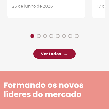
23 de junho de 2026
17 de
Ver todos
Formando os novos
líderes do mercado