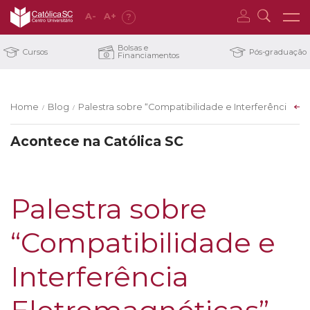
A
-
A
+
?
Bolsas e
Cursos
Pós-graduação
Financiamentos
Home
Blog
Palestra sobre “Compatibilidade e Interferência El
/
/
Acontece na Católica SC
Palestra sobre
“Compatibilidade e
Interferência