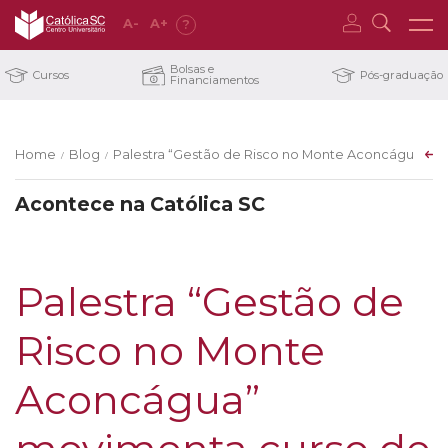
A
-
A
+
?
Bolsas e
Cursos
Pós-graduação
Financiamentos
Home
Blog
Palestra “Gestão de Risco no Monte Aconcágua” m
/
/
Acontece na Católica SC
Palestra “Gestão de
Risco no Monte
Aconcágua”