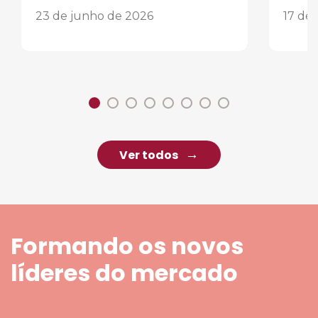
23 de junho de 2026
17 de
Ver todos
Formando os novos
líderes do mercado