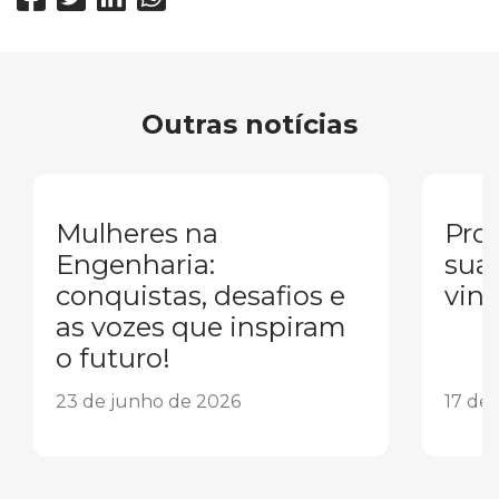
Outras notícias
Mulheres na
Pron
Engenharia:
sua
conquistas, desafios e
vind
as vozes que inspiram
o futuro!
23 de junho de 2026
17 de