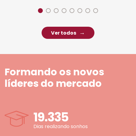
Ver todos
Formando os novos
líderes do mercado
19.335
Dias realizando sonhos