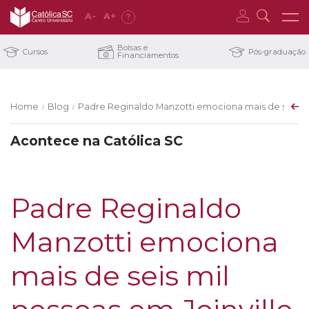
A
-
A
+
?
Bolsas e
Cursos
Pós-graduação
Financiamentos
Home
Blog
Padre Reginaldo Manzotti emociona mais de seis mi
/
/
Acontece na Católica SC
Padre Reginaldo
Manzotti emociona
mais de seis mil