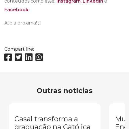
conteúdos como esse:
Instagram
,
LinkedIn
e
Facebook
.
Até a próxima! ; )
Compartilhe:
Outras notícias
Casal transforma a
Mul
graduação na Católica
Eng