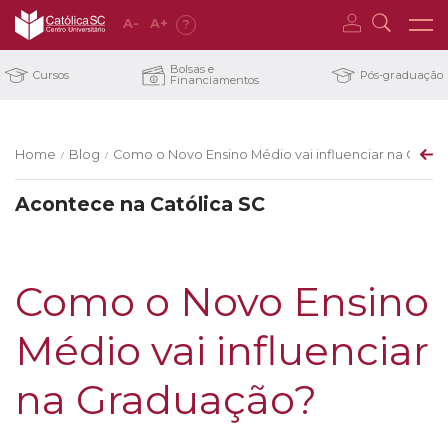
A
-
A
+
?
Bolsas e
Cursos
Pós-graduação
Financiamentos
Home
Blog
Como o Novo Ensino Médio vai influenciar na Grad
/
/
Acontece na Católica SC
Como o Novo Ensino
Médio vai influenciar
na Graduação?