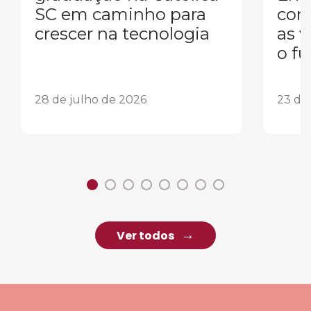
SC em caminho para
conq
crescer na tecnologia
as 
o fu
28 de julho de 2026
23 de
Ver todos