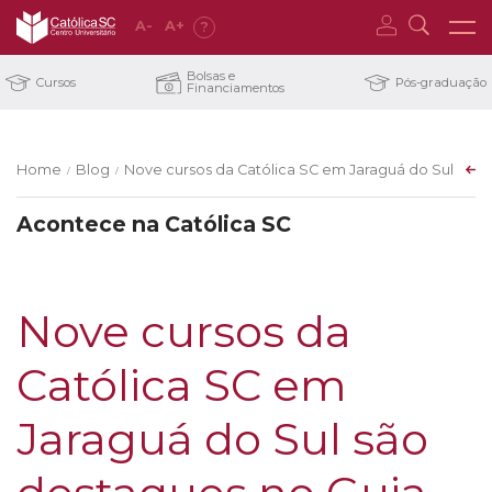
A
-
A
+
?
Bolsas e
Cursos
Pós-graduação
Financiamentos
Home
Blog
Nove cursos da Católica SC em Jaraguá do Sul são d
/
/
Acontece na Católica SC
Nove cursos da
Católica SC em
Jaraguá do Sul são