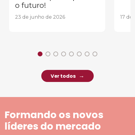
o futuro!
23 de junho de 2026
17 de
Ver todos
Formando os novos
líderes do mercado