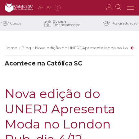
A
-
A
+
?
Bolsas e
Cursos
Pós-graduação
Financiamentos
Home
Blog
Nova edição do UNERJ Apresenta Moda no London P
/
/
Acontece na Católica SC
Nova edição do
UNERJ Apresenta
Moda no London