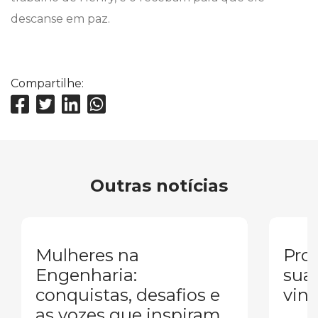
descanse em paz.
Compartilhe:
Outras notícias
Mulheres na
Pron
Engenharia:
sua
conquistas, desafios e
vind
as vozes que inspiram