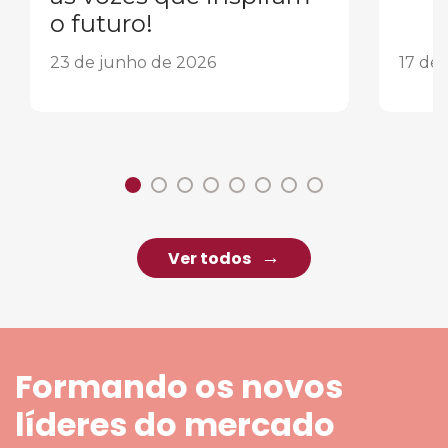
o futuro!
23 de junho de 2026
17 de
Ver todos
Formando os novos
líderes do mercado