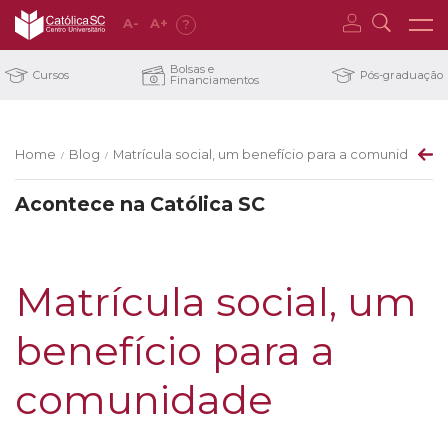
A
-
A
+
?
Bolsas e
Cursos
Pós-graduação
Financiamentos
Home
Blog
Matrícula social, um benefício para a comunidade
/
/
Acontece na Católica SC
Matrícula social, um
benefício para a
comunidade