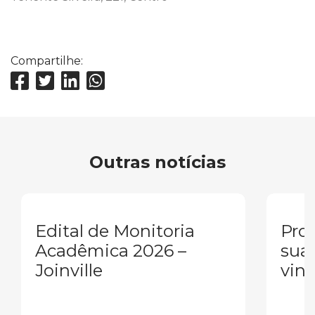
Compartilhe:
Outras notícias
Edital de Monitoria
Pron
Acadêmica 2026 –
sua
Joinville
vind