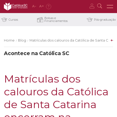
A
-
A
+
?
Bolsas e
Cursos
Pós-graduação
Financiamentos
Home
Blog
Matrículas dos calouros da Católica de Santa Catari
/
/
Acontece na Católica SC
Matrículas dos
calouros da Católica
de Santa Catarina