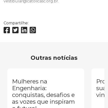
vestibular@catolicasc.org.br.
Compartilhe:
Outras notícias
Mulheres na
Pron
Engenharia:
sua
conquistas, desafios e
vind
as vozes que inspiram