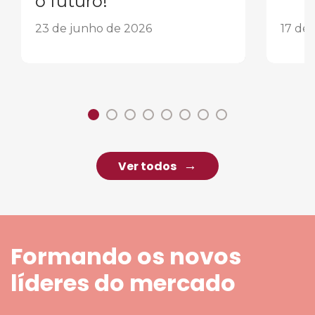
o futuro!
23 de junho de 2026
17 de
Ver todos
Formando os novos
líderes do mercado