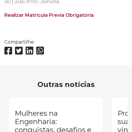
(47) 3145-9701- Joinville.
Realizar Matrícula Previa Obrigatória
.
Compartilhe:
Outras notícias
Mulheres na
Pron
Engenharia:
sua
conquistas, desafios e
vind