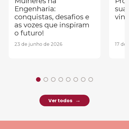
Mulheres na
Pron
Engenharia:
sua
conquistas, desafios e
vind
as vozes que inspiram
o futuro!
23 de junho de 2026
17 de
Ver todos