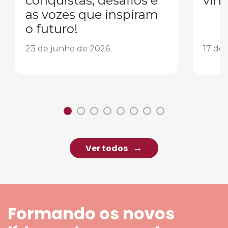
conquistas, desafios e
vind
as vozes que inspiram
o futuro!
23 de junho de 2026
17 de
Ver todos
Formando os novos