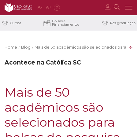
A
-
A
+
?
Bolsas e
Cursos
Pós-graduação
Financiamentos
Home
Blog
Mais de 50 acadêmicos são selecionados para bols
/
/
Acontece na Católica SC
Mais de 50
acadêmicos são
selecionados para