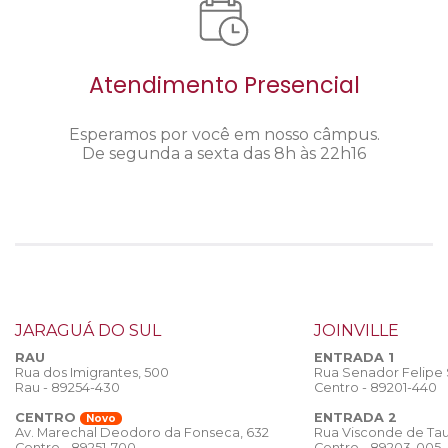
Atendimento Presencial
Esperamos por você em nosso câmpus.
De segunda a sexta das 8h às 22h16
JARAGUÁ DO SUL
JOINVILLE
RAU
ENTRADA 1
Rua dos Imigrantes, 500
Rua Senador Felipe
Rau - 89254-430
Centro - 89201-440
CENTRO
ENTRADA 2
Novo
Rua Visconde de Tau
Av. Marechal Deodoro da Fonseca, 632
Centro - 89203-005
Centro - 89251-700