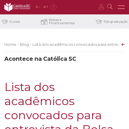
A
-
A
+
?
Bolsas e
Cursos
Pós-graduação
Financiamentos
Home
Blog
Lista dos acadêmicos convocados para entrevista d
/
/
Acontece na Católica SC
Lista dos
acadêmicos
convocados para