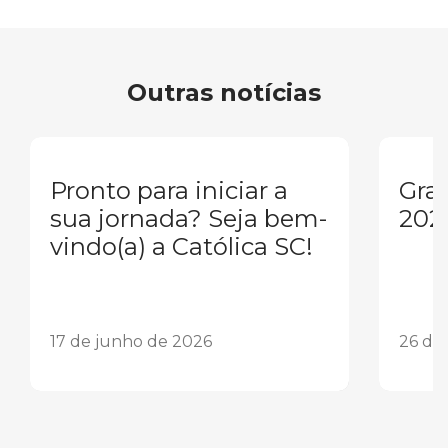
Outras notícias
Pronto para iniciar a
Gra
sua jornada? Seja bem-
202
vindo(a) a Católica SC!
17 de junho de 2026
26 de