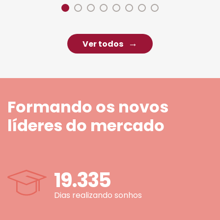
Ver todos
Formando os novos
líderes do mercado
19.335
Dias realizando sonhos