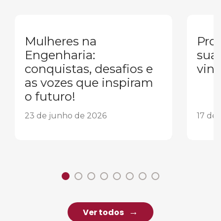
Mulheres na
Pron
Engenharia:
sua
conquistas, desafios e
vind
as vozes que inspiram
o futuro!
23 de junho de 2026
17 de
Ver todos