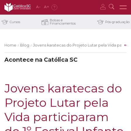
A
-
A
+
?
Bolsas e
Cursos
Pós-graduação
Financiamentos
Home
Blog
Jovens karatecas do Projeto Lutar pela Vida particip
/
/
Acontece na Católica SC
Jovens karatecas do
Projeto Lutar pela
Vida participaram