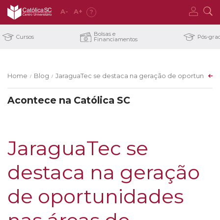
A
-
A
+
?
Bolsas e
Cursos
Pós-gra
Financiamentos
Home
Blog
JaraguaTec se destaca na geração de oportunidade
/
/
Acontece na Católica SC
JaraguaTec se
destaca na geração
de oportunidades