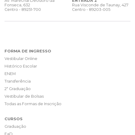
ENTRADA 2
Av. Marechal Deodoro da
Rua Visconde de Taunay, 427
Fonseca, 632
Centro - 89203-005
Centro - 89251-700
FORMA DE INGRESSO
Vestibular Online
Histórico Escolar
ENEM
Transferência
2ª Graduação
Vestibular de Bolsas
Todas as Formas de Inscrição
CURSOS
Graduação
EaD