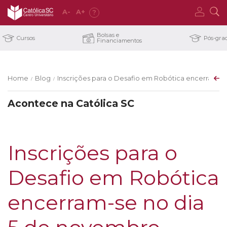
A
-
A
+
?
Bolsas e
Cursos
Pós-gra
Financiamentos
Home
Blog
Inscrições para o Desafio em Robótica encerram-s
/
/
Acontece na Católica SC
Inscrições para o
Desafio em Robótica
encerram-se no dia