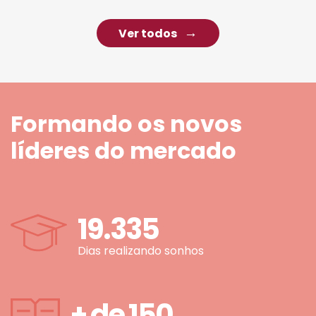
Ver todos
Formando os novos
líderes do mercado
19.335
Dias realizando sonhos
+ de
150