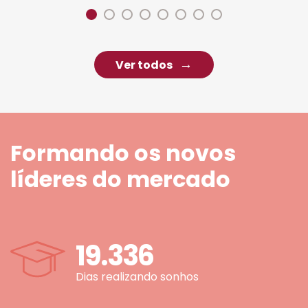
Ver todos
Formando os novos
líderes do mercado
19.336
Dias realizando sonhos