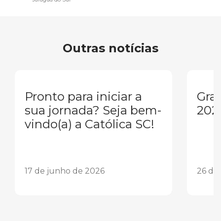
Outras notícias
Pronto para iniciar a
Gra
sua jornada? Seja bem-
202
vindo(a) a Católica SC!
17 de junho de 2026
26 de