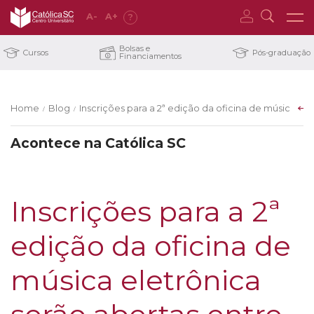
A
-
A
+
?
Bolsas e
Cursos
Pós-graduação
Financiamentos
Home
Blog
Inscrições para a 2ª edição da oficina de música ele
/
/
Acontece na Católica SC
Inscrições para a 2ª
edição da oficina de
música eletrônica