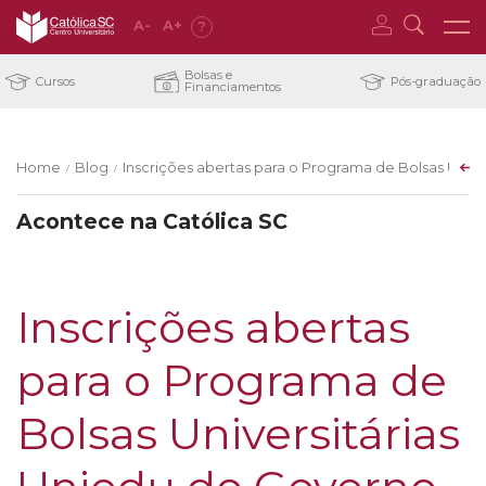
A
-
A
+
?
Bolsas e
Cursos
Pós-graduação
Financiamentos
Home
Blog
Inscrições abertas para o Programa de Bolsas Univ
/
/
Acontece na Católica SC
Inscrições abertas
para o Programa de
Bolsas Universitárias