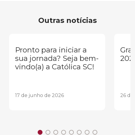
Outras notícias
Pronto para iniciar a
Gra
sua jornada? Seja bem-
202
vindo(a) a Católica SC!
17 de junho de 2026
26 de