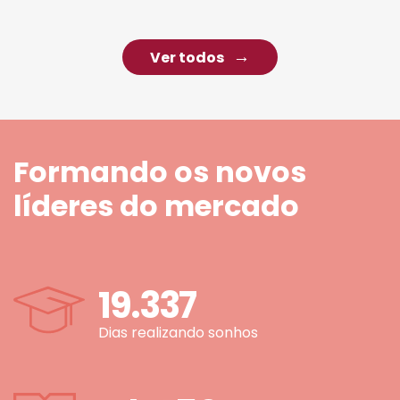
Ver todos
Formando os novos
líderes do mercado
19.337
Dias realizando sonhos