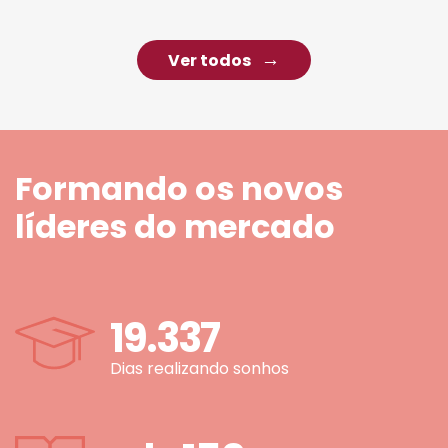
Ver todos
Formando os novos
líderes do mercado
19.337
Dias realizando sonhos