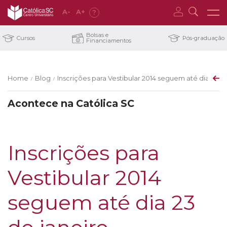
A
-
A
+
?
Bolsas e
Cursos
Pós-graduação
Financiamentos
Home
Blog
Inscrições para Vestibular 2014 seguem até dia 23 d
/
/
Acontece na Católica SC
Inscrições para
Vestibular 2014
seguem até dia 23