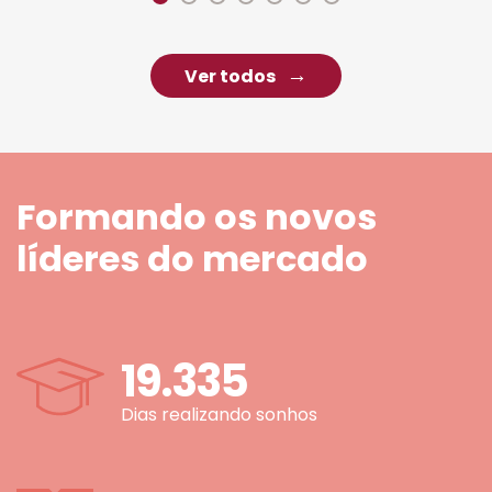
Ver todos
Formando os novos
líderes do mercado
19.335
Dias realizando sonhos