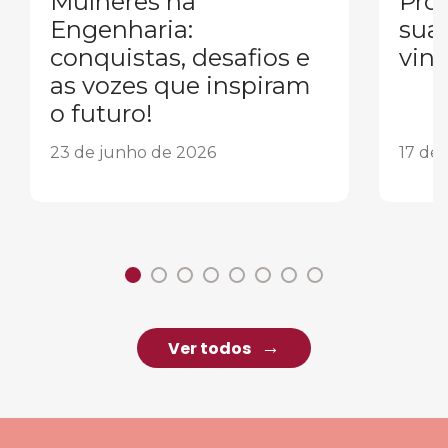
Mulheres na
Pron
Engenharia:
sua
conquistas, desafios e
vind
as vozes que inspiram
o futuro!
23 de junho de 2026
17 de
Ver todos