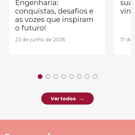
Engenharia:
sua
conquistas, desafios e
vind
as vozes que inspiram
o futuro!
23 de junho de 2026
17 de
Ver todos