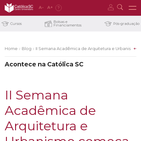
A
-
A
+
?
Bolsas e
Cursos
Pós-graduação
Financiamentos
Home
Blog
II Semana Acadêmica de Arquitetura e Urbanismo co
/
/
Acontece na Católica SC
II Semana
Acadêmica de
Arquitetura e