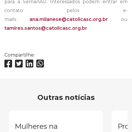
para a SemanAU. Interessados podem entrar em
contato pelos e-
mails
ana.milanese@catolicasc.org.br
ou
tamires.santos@catolicasc.org.br
.
Compartilhe:
Outras notícias
Mulheres na
Pron