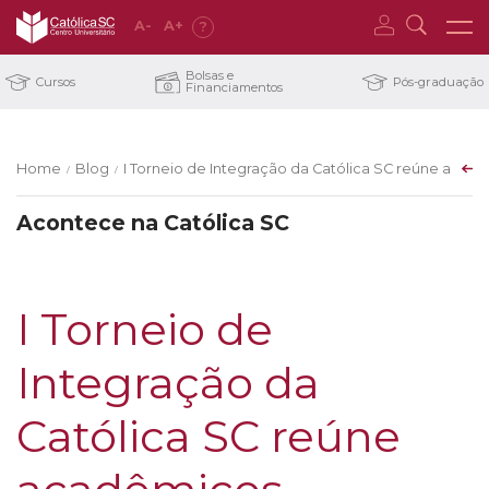
A
-
A
+
?
Bolsas e
Cursos
Pós-graduação
Financiamentos
Home
Blog
I Torneio de Integração da Católica SC reúne acad
/
/
Acontece na Católica SC
I Torneio de
Integração da
Católica SC reúne