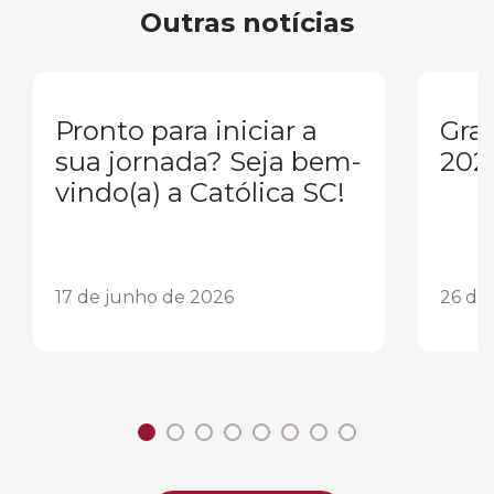
Outras notícias
Pronto para iniciar a
Gra
sua jornada? Seja bem-
202
vindo(a) a Católica SC!
17 de junho de 2026
26 de