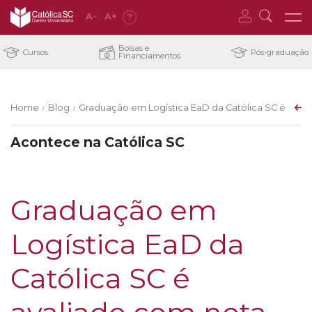
A
-
A
+
?
Bolsas e
Cursos
Pós-graduação
Financiamentos
Home
Blog
Graduação em Logística EaD da Católica SC é ava
/
/
Acontece na Católica SC
Graduação em
Logística EaD da
Católica SC é