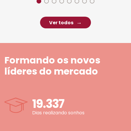
Ver todos
Formando os novos
líderes do mercado
19.337
Dias realizando sonhos