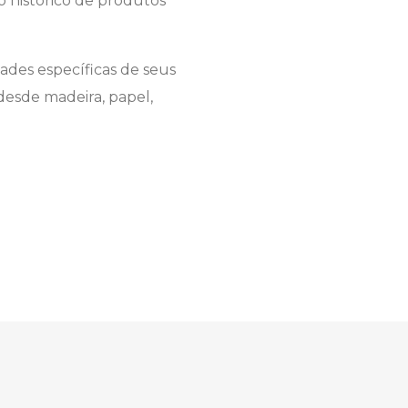
o histórico de produtos
ades específicas de seus
 desde madeira, papel,