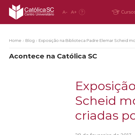
A
-
A
+
?
Curso
Home
Blog
Exposição na Biblioteca Padre Elemar Scheid mo
/
/
Acontece na Católica SC
Exposição
Scheid mo
criadas p