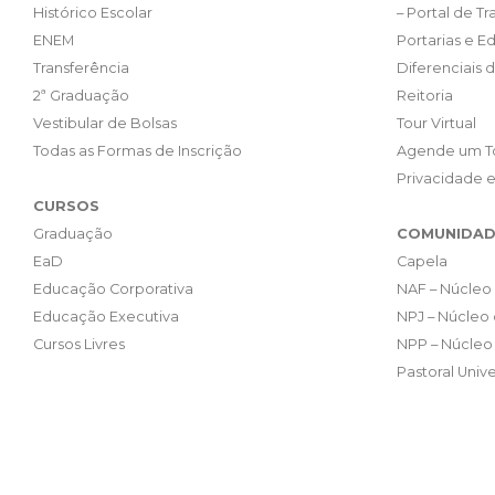
Histórico Escolar
– Portal de T
ENEM
Portarias e Ed
Transferência
Diferenciais 
2ª Graduação
Reitoria
Vestibular de Bolsas
Tour Virtual
Todas as Formas de Inscrição
Agende um T
Privacidade 
CURSOS
Graduação
COMUNIDAD
EaD
Capela
Educação Corporativa
NAF – Núcleo 
Educação Executiva
NPJ – Núcleo 
Cursos Livres
NPP – Núcleo 
Pastoral Unive