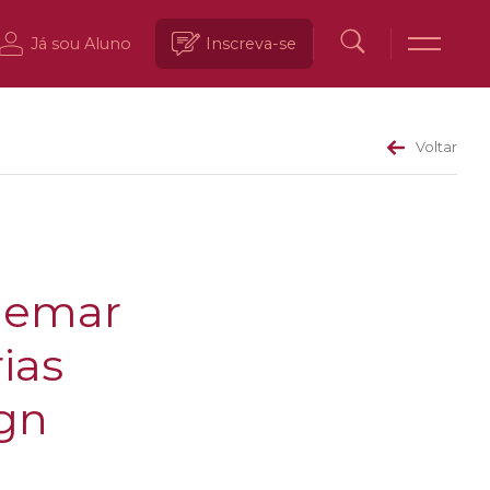
Já sou Aluno
Inscreva-se
Voltar
Elemar
ias
ign