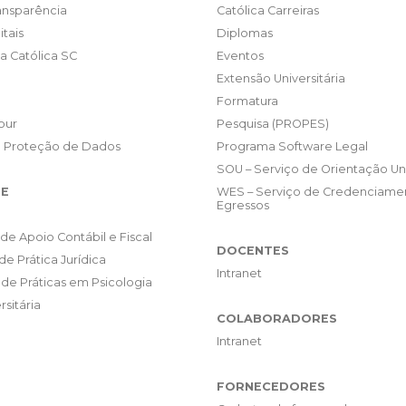
ransparência
Católica Carreiras
itais
Diplomas
da Católica SC
Eventos
Extensão Universitária
Formatura
our
Pesquisa (PROPES)
e Proteção de Dados
Programa Software Legal
SOU – Serviço de Orientação Uni
E
WES – Serviço de Credenciame
Egressos
de Apoio Contábil e Fiscal
DOCENTES
de Prática Jurídica
Intranet
de Práticas em Psicologia
rsitária
COLABORADORES
Intranet
FORNECEDORES