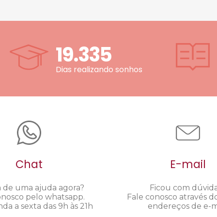
19.335
Dias realizando sonhos
Chat
E-mail
a de uma ajuda agora?
Ficou com dúvid
onosco pelo whatsapp.
Fale conosco através d
da a sexta das 9h às 21h
endereços de e-ma