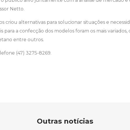
o o público alvo juntamente com a análise de mercado e 
essor Netto.
 criou alternativas para solucionar situações e necessid
ais para a confecção dos modelos foram os mais variados,
etano entre outros.
lefone (47) 3275-8269.
Outras notícias