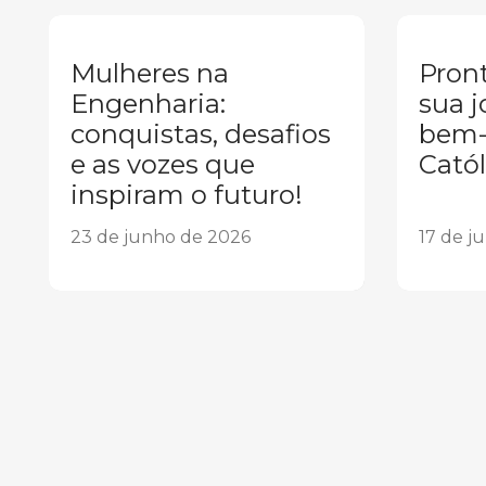
Mulheres na
Pront
Engenharia:
sua j
conquistas, desafios
bem-
e as vozes que
Catól
inspiram o futuro!
23 de junho de 2026
17 de j
1
2
3
4
5