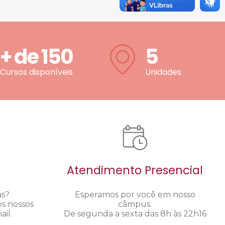
+ de
150
5
Cursos disponíveis
Unidades
Atendimento Presencial
as?
Esperamos por você em nosso
os nossos
câmpus.
il.
De segunda a sexta das 8h às 22h16