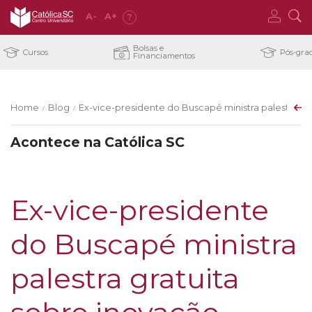
A
-
A
+
?
Bolsas e
Cursos
Pós-gra
Financiamentos
Home
Blog
Ex-vice-presidente do Buscapé ministra palestra gr
/
/
Acontece na Católica SC
Ex-vice-presidente
do Buscapé ministra
palestra gratuita