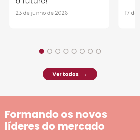
o futuro!
23 de junho de 2026
17 de
Ver todos
Formando os novos
líderes do mercado