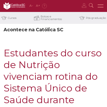
A
-
A
+
?
Bolsas e
Cursos
Pós-graduação
Financiamentos
Acontece na Católica SC
Estudantes do curso
de Nutrição
vivenciam rotina do
Sistema Único de
Saúde durante