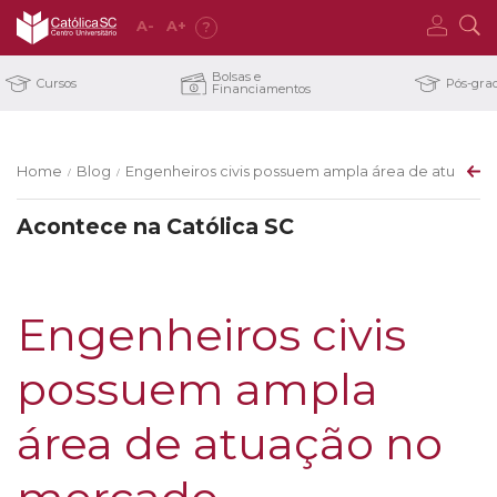
A
-
A
+
?
Bolsas e
Cursos
Pós-gra
Financiamentos
Home
Blog
Engenheiros civis possuem ampla área de atuaçã
/
/
Acontece na Católica SC
Engenheiros civis
possuem ampla
área de atuação no