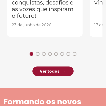
conquistas, desafios e
vind
as vozes que inspiram
o futuro!
23 de junho de 2026
17 de
Ver todos
Formando os novos