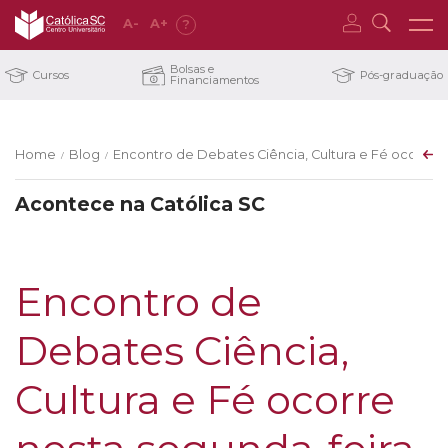
A
-
A
+
?
Bolsas e
Cursos
Pós-graduação
Financiamentos
Home
Blog
Encontro de Debates Ciência, Cultura e Fé ocorre ne
/
/
Acontece na Católica SC
Encontro de
Debates Ciência,
Cultura e Fé ocorre