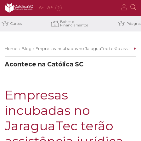
A
-
A
+
?
Bolsas e
Cursos
Pós-gra
Financiamentos
Home
Blog
Empresas incubadas no JaraguaTec terão assistência j
/
/
Acontece na Católica SC
Empresas
incubadas no
JaraguaTec terão