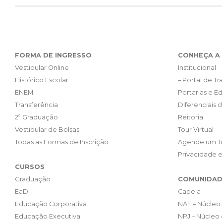
FORMA DE INGRESSO
CONHEÇA A 
Vestibular Online
Institucional
Histórico Escolar
– Portal de T
ENEM
Portarias e Ed
Transferência
Diferenciais 
2ª Graduação
Reitoria
Vestibular de Bolsas
Tour Virtual
Todas as Formas de Inscrição
Agende um T
Privacidade 
CURSOS
Graduação
COMUNIDAD
EaD
Capela
Educação Corporativa
NAF – Núcleo 
Educação Executiva
NPJ – Núcleo 