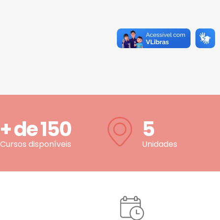
+ de
150
5
Cursos disponíveis
Unidades