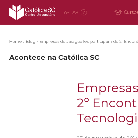
A
-
A
+
?
Curso
Home
Blog
Empresas do JaraguaTec participam do 2º Encont
/
/
Acontece na Católica SC
Empresas
2º Encont
Tecnologi