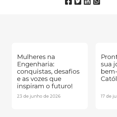
Mulheres na
Pront
Engenharia:
sua j
conquistas, desafios
bem-
e as vozes que
Catól
inspiram o futuro!
23 de junho de 2026
17 de j