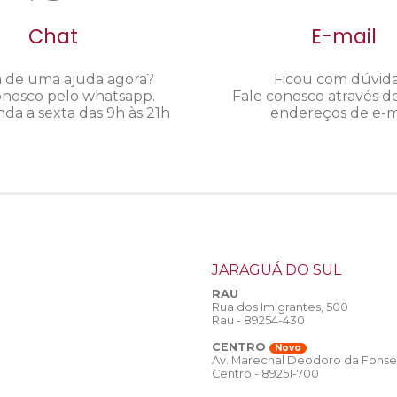
Chat
E-mail
a de uma ajuda agora?
Ficou com dúvid
onosco pelo whatsapp.
Fale conosco através d
da a sexta das 9h às 21h
endereços de e-ma
JARAGUÁ DO SUL
RAU
Rua dos Imigrantes, 500
Rau - 89254-430
CENTRO
Novo
Av. Marechal Deodoro da Fonse
Centro - 89251-700