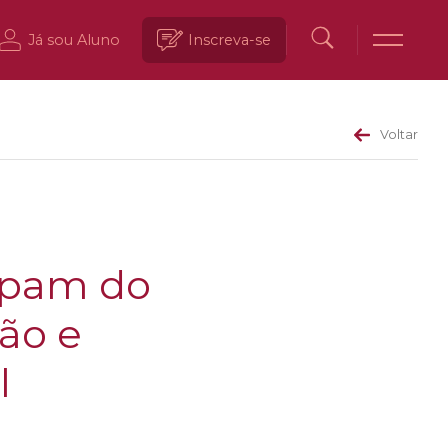
Já sou Aluno
Inscreva-se
Voltar
ipam do
ão e
l