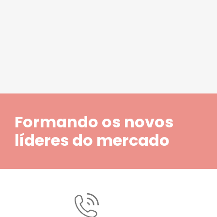
1
2
3
4
5
Formando os novos
líderes do mercado