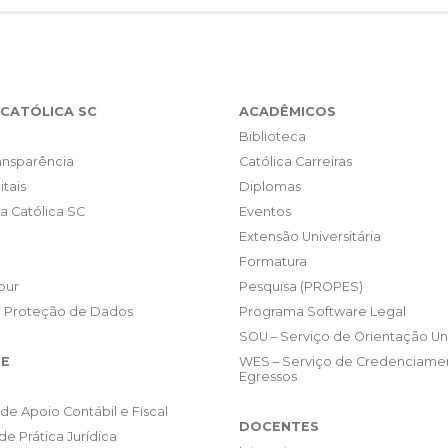
CATÓLICA SC
ACADÊMICOS
Biblioteca
ransparência
Católica Carreiras
itais
Diplomas
da Católica SC
Eventos
Extensão Universitária
Formatura
our
Pesquisa (PROPES)
e Proteção de Dados
Programa Software Legal
SOU – Serviço de Orientação Uni
E
WES – Serviço de Credenciame
Egressos
de Apoio Contábil e Fiscal
DOCENTES
de Prática Jurídica