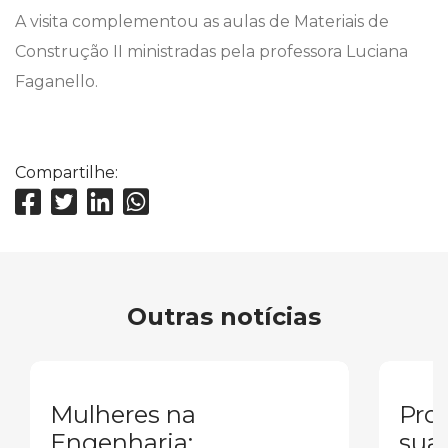
A visita complementou as aulas de Materiais de
Construção II ministradas pela professora Luciana
Faganello.
Compartilhe:
Outras notícias
Mulheres na
Pron
Engenharia:
sua