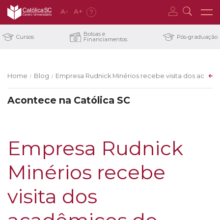
A
-
A
+
?
Bolsas e
Cursos
Pós-graduação
Financiamentos
Home
Blog
Empresa Rudnick Minérios recebe visita dos acadêmi
/
/
Acontece na Católica SC
Empresa Rudnick
Minérios recebe
visita dos