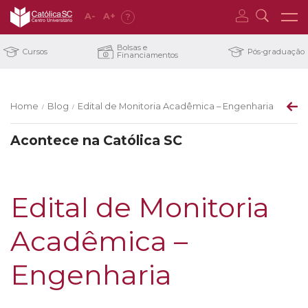
A
-
A
+
?
Bolsas e
Cursos
Pós-graduação
Financiamentos
Home
Blog
Edital de Monitoria Acadêmica – Engenharia
/
/
Acontece na Católica SC
Edital de Monitoria
Acadêmica –
Engenharia