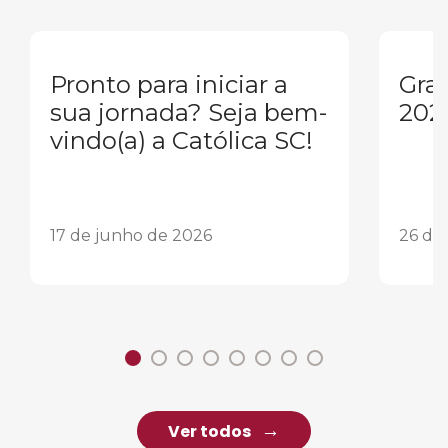
Pronto para iniciar a
Gra
sua jornada? Seja bem-
202
vindo(a) a Católica SC!
17 de junho de 2026
26 de
Ver todos