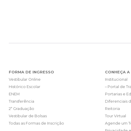
FORMA DE INGRESSO
CONHEÇA A 
Vestibular Online
Institucional
Histórico Escolar
– Portal de T
ENEM
Portarias e Ed
Transferência
Diferenciais 
2ª Graduação
Reitoria
Vestibular de Bolsas
Tour Virtual
Todas as Formas de Inscrição
Agende um T
Privacidade 