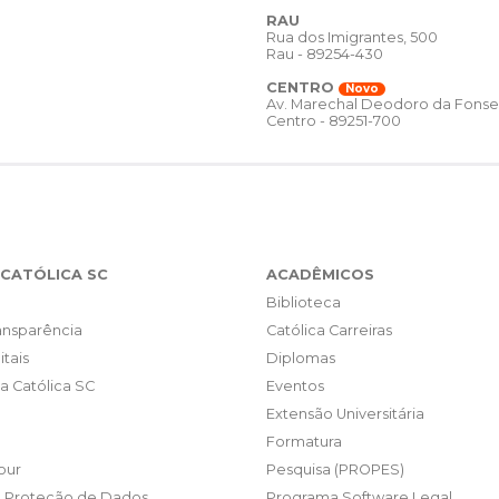
RAU
Rua dos Imigrantes, 500
Rau - 89254-430
CENTRO
Novo
Av. Marechal Deodoro da Fonse
Centro - 89251-700
CATÓLICA SC
ACADÊMICOS
Biblioteca
ransparência
Católica Carreiras
itais
Diplomas
da Católica SC
Eventos
Extensão Universitária
Formatura
our
Pesquisa (PROPES)
e Proteção de Dados
Programa Software Legal