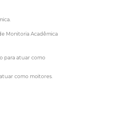
ica.
ade Monitoria Acadêmica
ço para atuar como
 atuar como moitores.