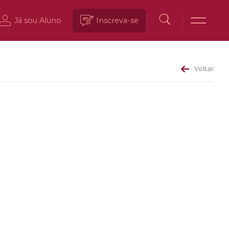
Já sou Aluno
Inscreva-se
Voltar