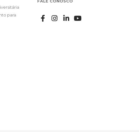
FALE CONOSCO
versitária
nto para