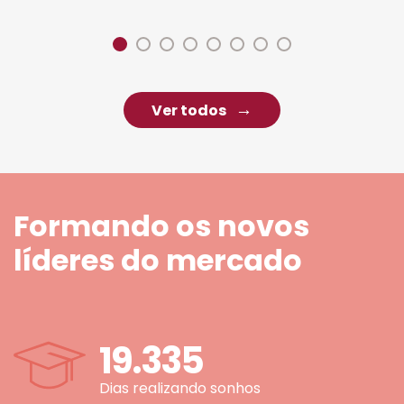
Ver todos
Formando os novos
líderes do mercado
19.335
Dias realizando sonhos