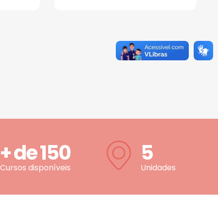
+ de
150
5
Cursos disponíveis
Unidades