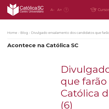
A
-
A
+
?
Curso
Home
Blog
Divulgado ensalamento dos candidatos que farão 
/
/
Acontece na Católica SC
Divulgad
que farão
Católica 
(6)