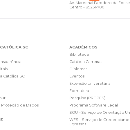
Av. Marechal Deodoro da Fonse
Centro - 89251-700
CATÓLICA SC
ACADÊMICOS
Biblioteca
ransparência
Católica Carreiras
itais
Diplomas
da Católica SC
Eventos
Extensão Universitária
Formatura
our
Pesquisa (PROPES)
e Proteção de Dados
Programa Software Legal
SOU – Serviço de Orientação Uni
E
WES – Serviço de Credenciame
Egressos