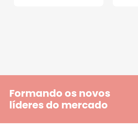
1
2
3
4
5
Formando os novos
líderes do mercado