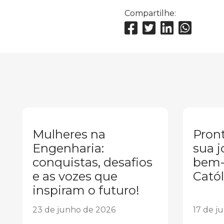
Compartilhe:
Mulheres na
Pront
Engenharia:
sua j
conquistas, desafios
bem-
e as vozes que
Catól
inspiram o futuro!
23 de junho de 2026
17 de j