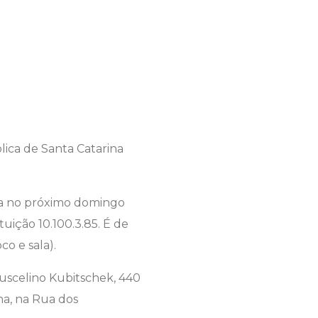
ina no próximo domingo
tuição 10.100.3.85. É de
co e sala).
 Juscelino Kubitschek, 440
na, na Rua dos