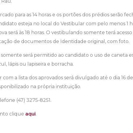
o Rau.
rcado para as 14 horas e os portões dos prédios serão fe
idato esteja no local do Vestibular com pelo menos 1 h
va será às 18 horas. O vestibulando somente terá acesso 
ação de documentos de Identidade original, com foto.
, somente será permitido ao candidato o uso de caneta e
ul, lápis ou lapiseira e borracha.
r com a lista dos aprovados será divulgado até o dia 16 
sponibilizado na própria instituição.
lefone (47) 3275-8251.
ento clique
aqui
.