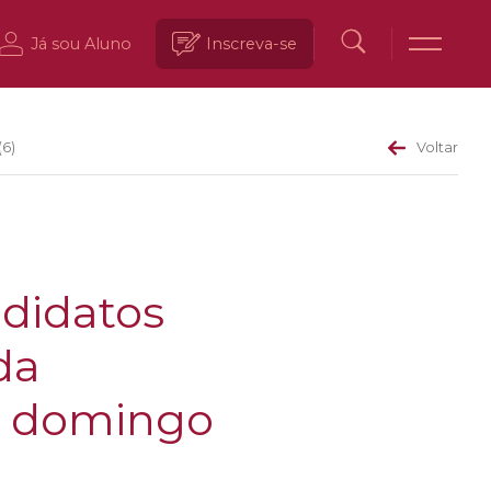
Já sou Aluno
Inscreva-se
(6)
Voltar
didatos
da
te domingo