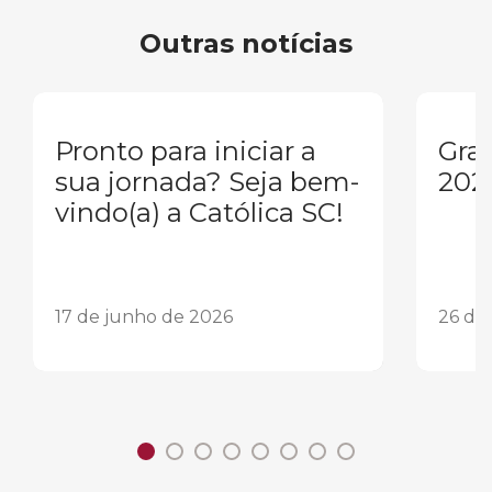
Outras notícias
Pronto para iniciar a
Gra
sua jornada? Seja bem-
202
vindo(a) a Católica SC!
17 de junho de 2026
26 de