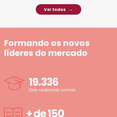
Ver todos
Formando os novos
líderes do mercado
19.336
Dias realizando sonhos
+ de
150