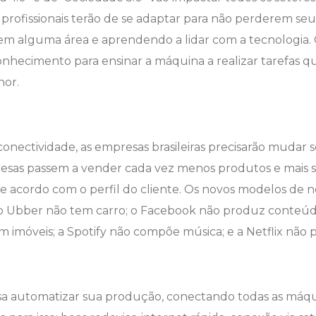
profissionais terão de se adaptar para não perderem se
 em alguma área e aprendendo a lidar com a tecnologia. 
conhecimento para ensinar a máquina a realizar tarefas q
hor.
 conectividade, as empresas brasileiras precisarão mudar
esas passem a vender cada vez menos produtos e mais se
e acordo com o perfil do cliente. Os novos modelos de n
o Ubber não tem carro; o Facebook não produz conteúdo
m imóveis; a Spotify não compõe música; e a Netflix nã
 automatizar sua produção, conectando todas as máquin