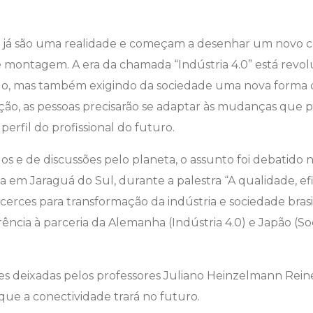
s já são uma realidade e começam a desenhar um novo c
e montagem. A era da chamada “Indústria 4.0” está revo
o, mas também exigindo da sociedade uma nova forma d
ção, as pessoas precisarão se adaptar às mudanças que
erfil do profissional do futuro.
 e de discussões pelo planeta, o assunto foi debatido na
a em Jaraguá do Sul, durante a palestra “A qualidade, efi
cerces para transformação da indústria e sociedade brasi
ncia à parceria da Alemanha (Indústria 4.0) e Japão (S
ições deixadas pelos professores Juliano Heinzelmann Rein
ue a conectividade trará no futuro.