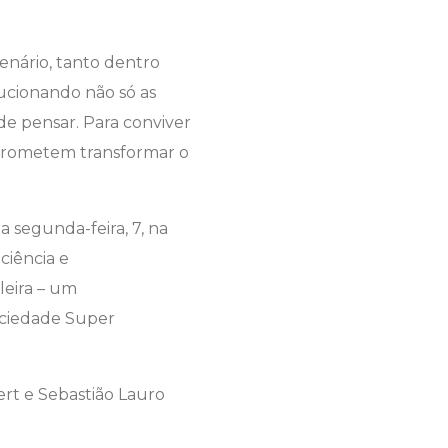
enário, tanto dentro
lucionando não só as
e pensar. Para conviver
 prometem transformar o
 segunda-feira, 7, na
ciência e
leira – um
ociedade Super
ert e Sebastião Lauro