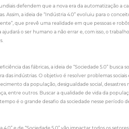
undiais defendem que a nova era da automatização a c
s. Assim, a ideia de “Indústria 4.0” evoluiu para o concei
gente”, que prevê uma realidade em que pessoas e robô
 ajudará o ser humano a não errar e, com isso, o trabalho 
s.
iciência das fábricas, a ideia de “Sociedade 5.0” busca 
a das indústrias. O objetivo é resolver problemas sociais
ecimento da população, desigualdade social, desastres na
ança, entre outros. Buscar a qualidade de vida da populaç
empo é o grande desafio da sociedade nesse período de
a 4.0” e de “Sociedade 5.0” vão impactar todos os setores