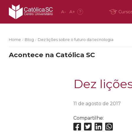
A
-
A
+
?
Curso
Home
Blog
Dez lições sobre o futuro da tecnologia
/
/
Acontece na Católica SC
Dez liçõe
11 de agosto de 2017
Compartilhe: