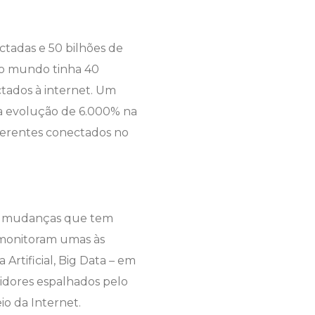
tadas e 50 bilhões de
, o mundo tinha 40
tados à internet. Um
a evolução de 6.000% na
iferentes conectados no
 de mudanças que tem
e monitoram umas às
 Artificial, Big Data – em
vidores espalhados pelo
io da Internet.