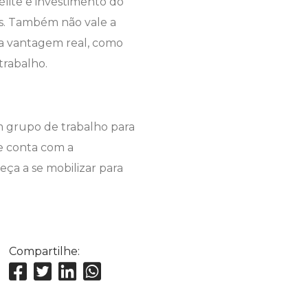
télite e investimento do
as. Também não vale a
ma vantagem real, como
trabalho.
m grupo de trabalho para
ue conta com a
meça a se mobilizar para
Compartilhe: