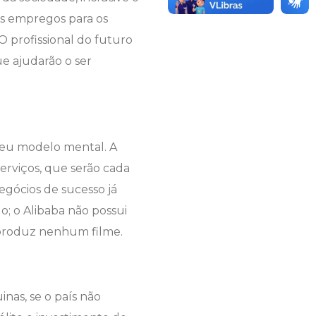
us empregos para os
O profissional do futuro
ue ajudarão o ser
 seu modelo mental. A
rviços, que serão cada
egócios de sucesso já
; o Alibaba não possui
o produz nenhum filme.
as, se o país não