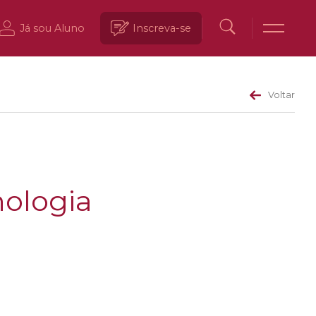
Já sou Aluno
Inscreva-se
Voltar
nologia