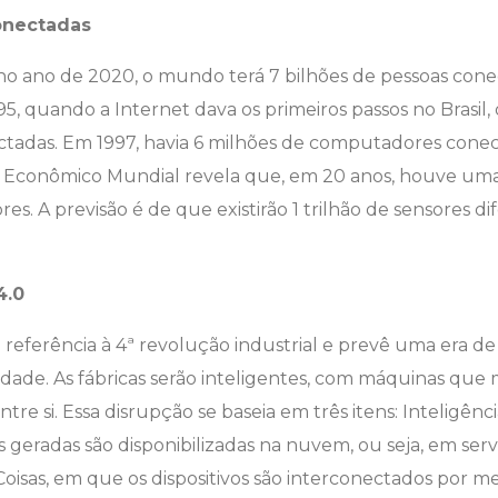
conectadas
o ano de 2020, o mundo terá 7 bilhões de pessoas conec
95, quando a Internet dava os primeiros passos no Brasil
ctadas. Em 1997, havia 6 milhões de computadores conec
Econômico Mundial revela que, em 20 anos, houve um
. A previsão é de que existirão 1 trilhão de sensores d
4.0
z referência à 4ª revolução industrial e prevê uma era
idade. As fábricas serão inteligentes, com máquinas qu
e si. Essa disrupção se baseia em três itens: Inteligência
 geradas são disponibilizadas na nuvem, ou seja, em ser
oisas, em que os dispositivos são interconectados por me