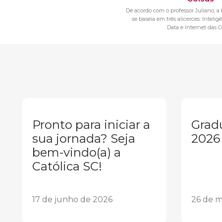
De acordo com o professor Juliano, a 
se baseia em três alicerces: Inteligê
Data e Internet das C
Pronto para iniciar a
Grad
sua jornada? Seja
2026
bem-vindo(a) a
Católica SC!
17 de junho de 2026
26 de m