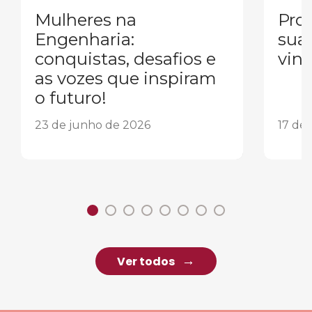
Mulheres na
Pron
Engenharia:
sua
conquistas, desafios e
vind
as vozes que inspiram
o futuro!
23 de junho de 2026
17 de
Ver todos