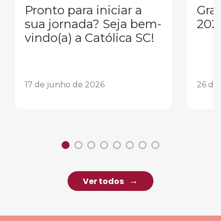
Pronto para iniciar a
Gra
sua jornada? Seja bem-
202
vindo(a) a Católica SC!
17 de junho de 2026
26 de
Ver todos