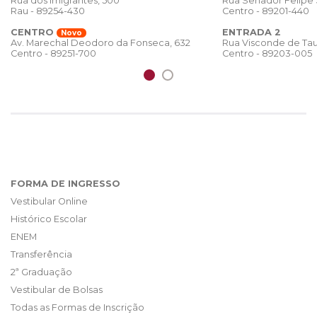
Rua dos Imigrantes, 500
Rua Senador Felipe
Rau - 89254-430
Centro - 89201-440
CENTRO
ENTRADA 2
Novo
Rua Visconde de Tau
Av. Marechal Deodoro da Fonseca, 632
Centro - 89203-005
Centro - 89251-700
FORMA DE INGRESSO
Vestibular Online
Histórico Escolar
ENEM
Transferência
2ª Graduação
Vestibular de Bolsas
Todas as Formas de Inscrição