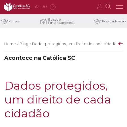
A
-
A
+
?
Bolsas e
Cursos
Pós-graduação
Financiamentos
Home
Blog
Dados protegidos, um direito de cada cidadão
/
/
Acontece na Católica SC
Dados protegidos,
um direito de cada
cidadão