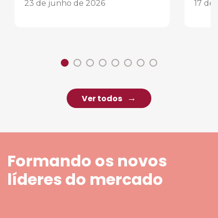
23 de junho de 2026
17 de
Ver todos
Formando os novos
líderes do mercado