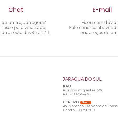
Chat
E-mail
a de uma ajuda agora?
Ficou com dúvid
onosco pelo whatsapp.
Fale conosco através d
da a sexta das 9h às 21h
endereços de e-ma
JARAGUÁ DO SUL
RAU
Rua dos Imigrantes, 500
Rau - 89254-430
CENTRO
Novo
Av. Marechal Deodoro da Fonse
Centro - 89251-700