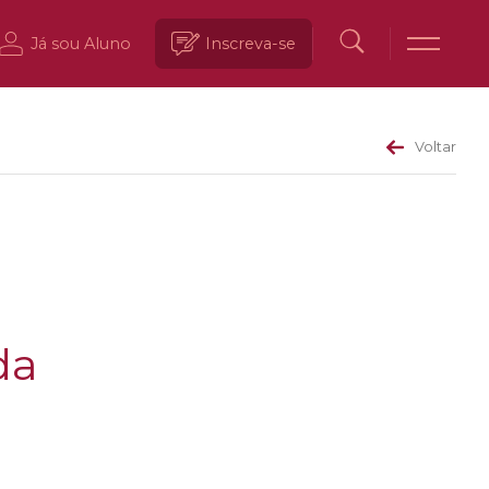
Já sou Aluno
Inscreva-se
Voltar
da