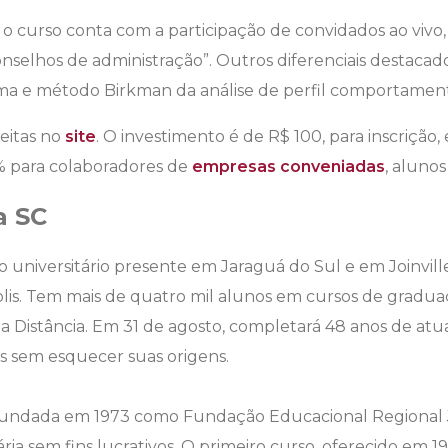
o curso conta com a participação de convidados ao vivo
nselhos de administração”. Outros diferenciais destaca
ma e método Birkman da análise de perfil comportament
feitas no
site
. O investimento é de R$ 100, para inscrição,
% para colaboradores de
empresas conveniadas
, alunos
a SC
o universitário presente em Jaraguá do Sul e em Joinvi
olis. Tem mais de quatro mil alunos em cursos de gradu
 a Distância. Em 31 de agosto, completará 48 anos de at
s sem esquecer suas origens.
i fundada em 1973 como Fundação Educacional Regional 
ia sem fins lucrativos. O primeiro curso, oferecido em 19