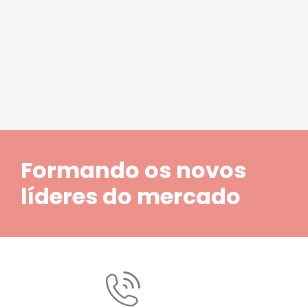
1
2
3
4
5
Formando os novos
líderes do mercado