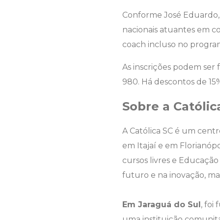
Conforme José Eduardo, 
nacionais atuantes em co
coach incluso no progra
As inscrições podem ser 
980. Há descontos de 15
Sobre a Católic
A Católica SC é um centr
em Itajaí e em Florianóp
cursos livres e Educação
futuro e na inovação, ma
Em Jaraguá do Sul
, fo
uma instituição comunitár