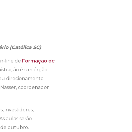
rio (Católica SC)
on-line de
Formação de
nistração é um órgão
seu direcionamento
o Nasser, coordenador
 investidores,
As aulas serão
2 de outubro.