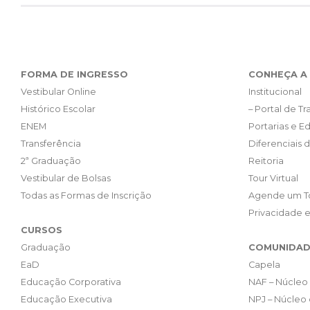
FORMA DE INGRESSO
CONHEÇA A 
Vestibular Online
Institucional
Histórico Escolar
– Portal de T
ENEM
Portarias e Ed
Transferência
Diferenciais 
2ª Graduação
Reitoria
Vestibular de Bolsas
Tour Virtual
Todas as Formas de Inscrição
Agende um T
Privacidade 
CURSOS
Graduação
COMUNIDAD
EaD
Capela
Educação Corporativa
NAF – Núcleo 
Educação Executiva
NPJ – Núcleo 