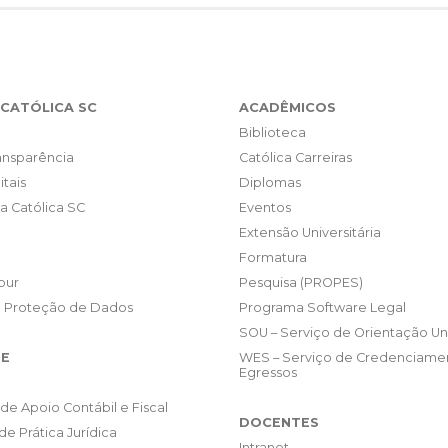
CATÓLICA SC
ACADÊMICOS
Biblioteca
ransparência
Católica Carreiras
itais
Diplomas
da Católica SC
Eventos
Extensão Universitária
Formatura
our
Pesquisa (PROPES)
e Proteção de Dados
Programa Software Legal
SOU – Serviço de Orientação Uni
E
WES – Serviço de Credenciame
Egressos
de Apoio Contábil e Fiscal
DOCENTES
de Prática Jurídica
Intranet