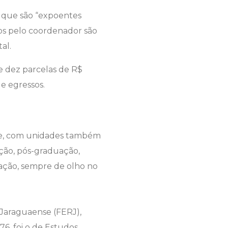
, que são “expoentes
dos pelo coordenador são
al.
 e dez parcelas de R$
 e egressos.
lle, com unidades também
ação, pós-graduação,
uação, sempre de olho no
Jaraguaense (FERJ),
76, foi o de Estudos