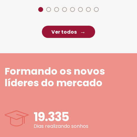
Ver todos
Formando os novos
líderes do mercado
19.335
Dias realizando sonhos