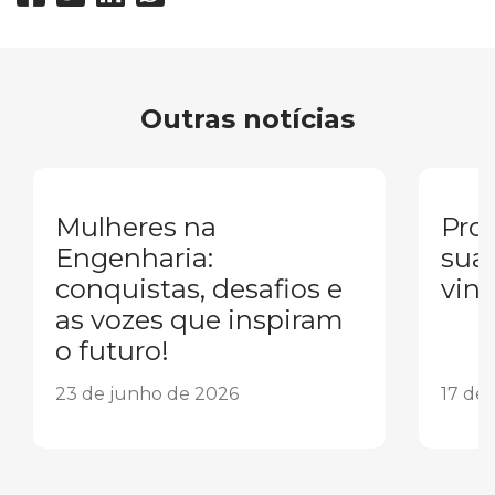
Outras notícias
Mulheres na
Pron
Engenharia:
sua
conquistas, desafios e
vind
as vozes que inspiram
o futuro!
23 de junho de 2026
17 de