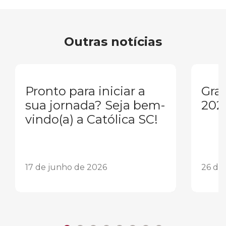
Outras notícias
Pronto para iniciar a
Gra
sua jornada? Seja bem-
202
vindo(a) a Católica SC!
17 de junho de 2026
26 de