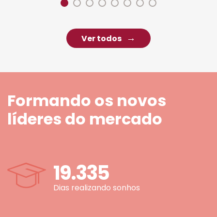
Ver todos
Formando os novos
líderes do mercado
19.335
Dias realizando sonhos